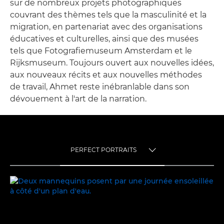
sur de nombreux projets photographiques
couvrant des thèmes tels que la masculinité et la
migration, en partenariat avec des organisations
éducatives et culturelles, ainsi que des musées
tels que Fotografiemuseum Amsterdam et le
Rijksmuseum. Toujours ouvert aux nouvelles idées,
aux nouveaux récits et aux nouvelles méthodes
de travail, Ahmet reste inébranlable dans son
dévouement à l'art de la narration.
PERFECT PORTRAITS
TOGGLE MENU
PERFECT PORTRAITS