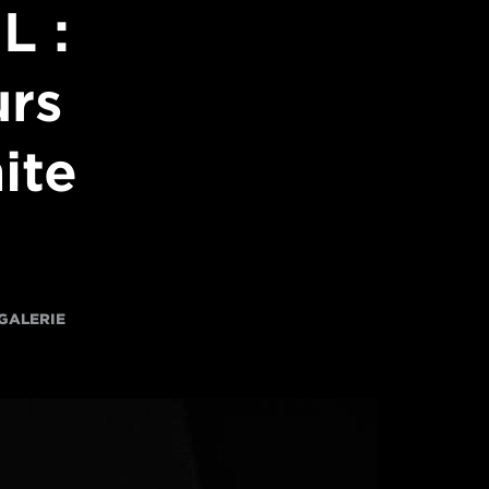
L :
urs
ite
GALERIE