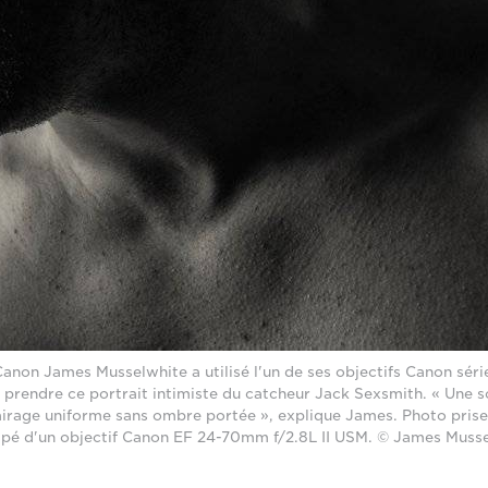
non James Musselwhite a utilisé l'un de ses objectifs Canon série
r prendre ce portrait intimiste du catcheur Jack Sexsmith. « Une 
lairage uniforme sans ombre portée », explique James. Photo pris
pé d'un objectif Canon EF 24-70mm f/2.8L II USM. © James Muss