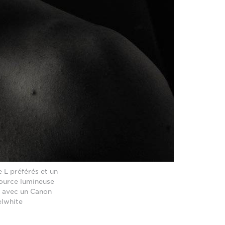
 L préférés et un
source lumineuse
e avec un Canon
elwhite