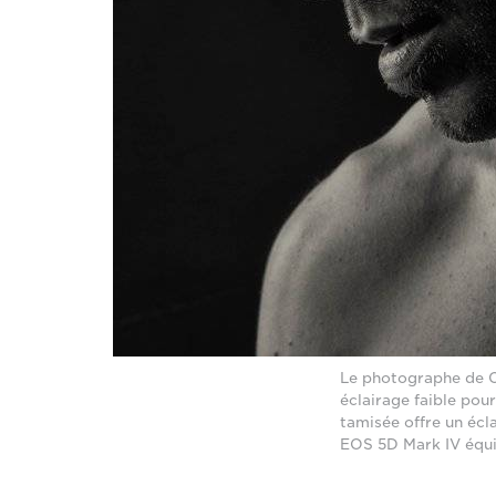
Le photographe de Ca
éclairage faible pou
tamisée offre un éc
EOS 5D Mark IV équi