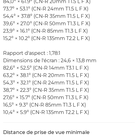
84,0° × 61.9° (CN-R 20mm T1.5 L F X)
73,7° × 53.1° (CN-R 24mm T1.5 L F X)
54,4° × 37.8° (CN-R 35mm T1.5 L F X)
39,6° × 27.0° (CN-R 50mm T1.3 L F X)
23,9° × 16.1° (CN-R 85mm T1.3 L F X)
15,2° × 10.2° (CN-R 135mm T2.2 L F X)
Rapport d'aspect : 1,78:1
Dimensions de l'écran : 24,6 × 13,8 mm
82,6° × 52.5° (CN-R 14mm T3.1 L F X)
63,2° × 38.1° (CN-R 20mm T1.5 L F X)
54,3° × 32.1° (CN-R 24mm T1.5 L F X)
38,7° × 22.3° (CN-R 35mm T1.5 L F X)
27,6° × 15.7° (CN-R 50mm T1.3 L F X)
16,5° × 9.3° (CN-R 85mm T1.3 L F X)
10,4° × 5.9° (CN-R 135mm T2.2 L F X)
Distance de prise de vue minimale