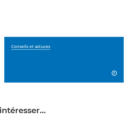
Conseils et astuces

ntéresser...