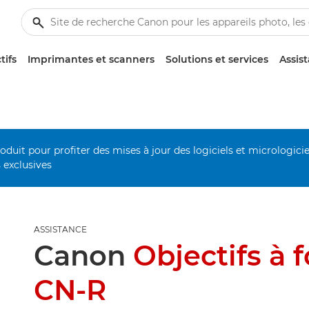
tifs
Imprimantes et scanners
Solutions et services
Assis
duit pour profiter des mises à jour des logiciels et micrologiciel
s exclusives
ASSISTANCE
Canon
Objectifs à f
CN-R