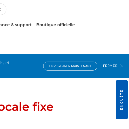
tance & support
Boutique officielle
s, et
FERMER
ENREGISTRER MAINTENANT
ENQUÊTE
ocale fixe