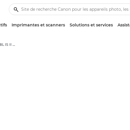
tifs
Imprimantes et scanners
Solutions et services
Assis
Canon EF 400mm f/2.8L IS II USM - Objectifs - Objectifs photo