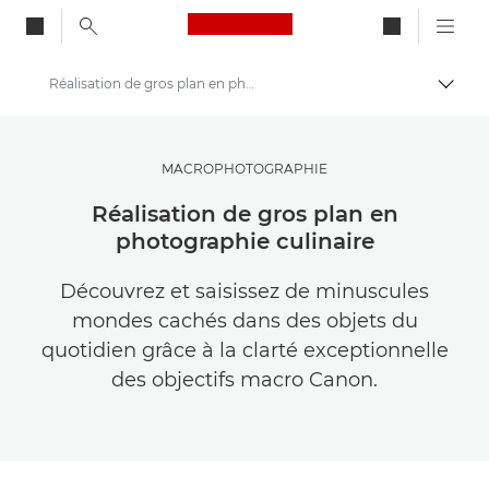
Canon Logo, back to ho
Réalisation de gros plan en photographie culinaire
Bascul
Canon
Trouvez l'inspiration | Conseils de photographie et d'impression et guides de l'acheteur
MACROPHOTOGRAPHIE
Conseils et techniques de photographie et d'impression
Réalisation de gros plan en
photographie culinaire
Découvrez et saisissez de minuscules
mondes cachés dans des objets du
quotidien grâce à la clarté exceptionnelle
des objectifs macro Canon.