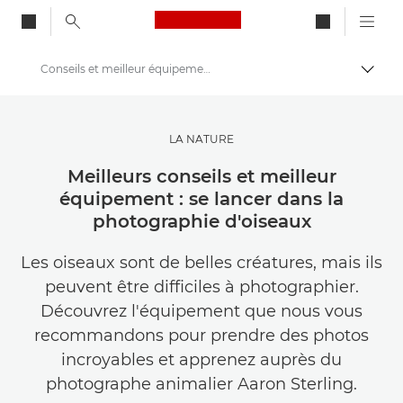
Canon Logo, back to ho
Conseils et meilleur équipement pour débutants pour photographier des oiseaux
Bascul
Canon
Trouvez l'inspiration | Conseils de photographie et d'impression et guides de l'acheteur
LA NATURE
Conseils et techniques de photographie et d'impression
Meilleurs conseils et meilleur
équipement : se lancer dans la
photographie d'oiseaux
Les oiseaux sont de belles créatures, mais ils
peuvent être difficiles à photographier.
Découvrez l'équipement que nous vous
recommandons pour prendre des photos
incroyables et apprenez auprès du
photographe animalier Aaron Sterling.