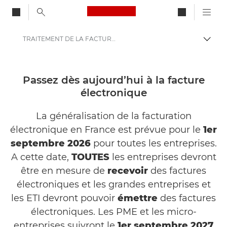
Canon Logo, back to ho
TRAITEMENT DE LA FACTURE FOURNISSEUR
Bascul
Canon
Solutions et services
Passez dès aujourd’hui à la facture
électronique
Solutions Fac similé
La généralisation de la facturation
électronique en France est prévue pour le
1er
septembre 2026
pour toutes les entreprises.
A cette date,
TOUTES
les entreprises devront
être en mesure de
recevoir
des factures
électroniques et les grandes entreprises et
les ETI devront pouvoir
émettre
des factures
électroniques. Les PME et les micro-
entreprises suivront le
1er septembre 2027