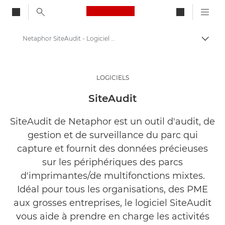
Canon Logo, back to ho
Netaphor SiteAudit - Logiciel professionnel
Bascul
Canon
Solutions et services
LOGICIELS
Produits professionnels
SiteAudit
Logiciels professionnels
SiteAudit de Netaphor est un outil d'audit, de
gestion et de surveillance du parc qui
capture et fournit des données précieuses
sur les périphériques des parcs
d'imprimantes/de multifonctions mixtes.
Idéal pour tous les organisations, des PME
aux grosses entreprises, le logiciel SiteAudit
vous aide à prendre en charge les activités