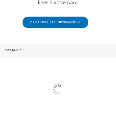
liées à votre parc.
DEMANDER DES INFORMATIONS
SiteAudit
APERÇU
PRINCIPAUX AVANTAGES
CARACTÉRISTIQUES PRINCIPALES
PRODUITS ET SOLUTIONS CONNEXES
ALLEZ PLUS LOIN