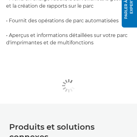
P
A
R
L
E
R
À
U
N
E
X
P
E
R
T
et la création de rapports sur le parc
• Fournit des opérations de parc automatisées
• Aperçus et informations détaillées sur votre parc
d'imprimantes et de multifonctions
Produits et solutions