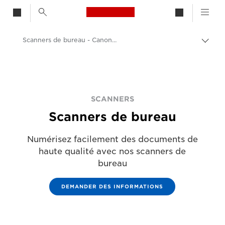
Canon Logo, back to h
Scanners de bureau - Canon France
Bascu
Canon
Solutions et services
Produits professionnels
SCANNERS
Scanners de bureau
Scanners pour le bureau et la maison
Numérisez facilement des documents de
haute qualité avec nos scanners de
bureau
DEMANDER DES INFORMATIONS