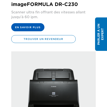
imageFORMULA DR-C230
Scanner ultra fin offrant des vitesses allant
jusqu'à 60 ipm.
P
A
R
L
E
R
À
U
N
E
X
P
E
R
EN SAVOIR PLUS
T
TROUVER UN REVENDEUR