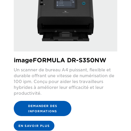
imageFORMULA DR-S350NW
Un scanner de bureau A4 puissant, flexible et
durable offrant une vitesse de numérisation de
100 ipm. Conçu pour aider les travailleurs
hybrides à améliorer leur efficacité et leur
productivité.
DEMANDER DES
INFORMATIONS
EN SAVOIR PLUS