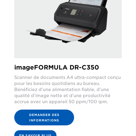
imageFORMULA DR-C350
Scanner de documents A4 ultra-compact conçu
pour les besoins quotidiens au bureau.
Bénéficiez d'une alimentation fiable, d'une
qualité d'image nette et d'une productivité
accrue avec un appareil 50 ppm/100 ipm.
DEMANDER DES
INFORMATIONS
EN SAVOIR PLUS