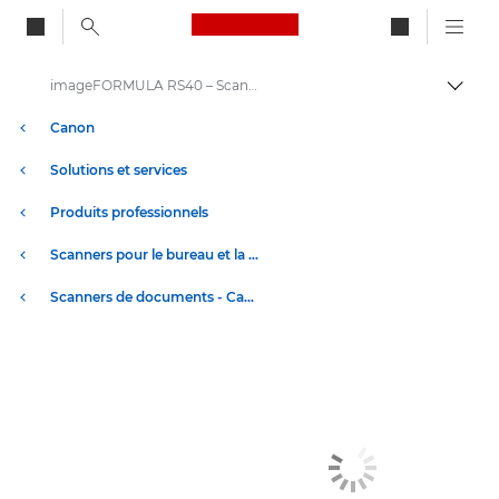
Canon Logo, back to ho
imageFORMULA RS40 – Scanners de documents
Bascul
Canon
Solutions et services
Produits professionnels
Scanners pour le bureau et la maison
Scanners de documents - Canon France