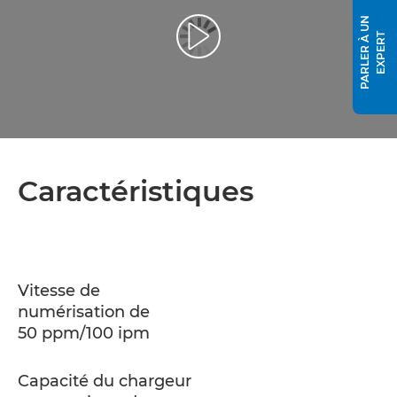
P
A
R
L
E
R
À
U
N
E
X
P
E
R
T
Lancer la vidéo
Caractéristiques
Vitesse de
numérisation de
50 ppm/100 ipm
Capacité du chargeur