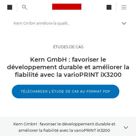
Canon Logo, back to ho
Kern GmbH améliore la qualité d'impression et le développement durable avec Canon iX3200
Bascul
Canon
Solutions et services
ÉTUDES DE CAS
Evénements et témoignages
Kern GmbH : favoriser le
développement durable et améliorer la
Études de cas
fiabilité avec la varioPRINT iX3200
TÉLÉCHARGER L'ÉTUDE DE CAS AU FORMAT PDF
Kern GmbH : favoriser le développement durable et
améliorer la fiabilité avec la varioPRINT iX3200