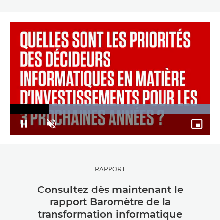
Loaded
:
100.00%
Pause
Unmute
Picture
in-
Picture
RAPPORT
Consultez dès maintenant le
rapport Baromètre de la
transformation informatique