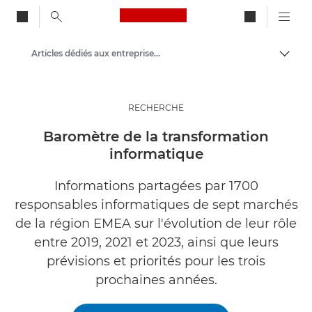
Canon Logo, back to ho
Articles dédiés aux entreprises et aux professionnels
Bascul
Canon
Solutions et services
RECHERCHE
Evénements et témoignages
Baromètre de la transformation
informatique
Informations partagées par 1700
responsables informatiques de sept marchés
de la région EMEA sur l'évolution de leur rôle
entre 2019, 2021 et 2023, ainsi que leurs
prévisions et priorités pour les trois
prochaines années.