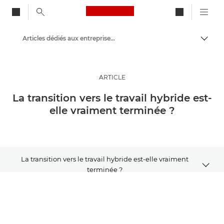
Canon Logo, back to ho
Articles dédiés aux entreprises et aux professionnels
Bascul
Canon
Solutions et services
ARTICLE
Evénements et témoignages
La transition vers le travail hybride est-
elle vraiment terminée ?
La transition vers le travail hybride est-elle vraiment
terminée ?
Article
Aller plus loin