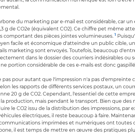
emental.
rbone du marketing par e-mail est considérable, car un
 g de CO2e (équivalent CO2). Ce chiffre pet même atte
1
ls comportant des pièces jointes volumineuses.
Puisqu'
n facile et économique d'atteindre un public cible, u
ls marketing sont envoyés. Toutefois, beaucoup d'entr
irectement dans le dossier des courriers indésirables ou
Une portion considérable de ces e-mails est donc gaspillé
ie pas pour autant que l'impression n'a pas d'empreinte 
elon les rapports de différents services postaux, un cour
ne 20 g de CO2. Cependant, l'essentiel de cette emprei
la production, mais pendant le transport. Bien que des
duire le CO2 issu de la distribution des impressions, par
hicules électriques, il reste beaucoup à faire. Maintenan
 communications imprimées et numériques ont toutes
one, il est temps de mettre en œuvre des pratiques plu