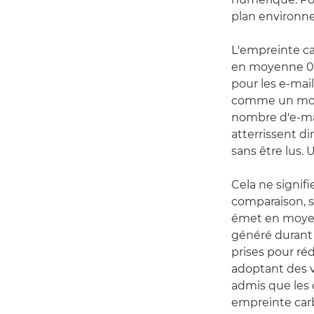
plan environn
L'empreinte ca
en moyenne 0,3
pour les e-mai
comme un moye
nombre d'e-mai
atterrissent d
sans être lus. 
Cela ne signif
comparaison, s
émet en moyen
généré durant 
prises pour ré
adoptant des vé
admis que les
empreinte carb