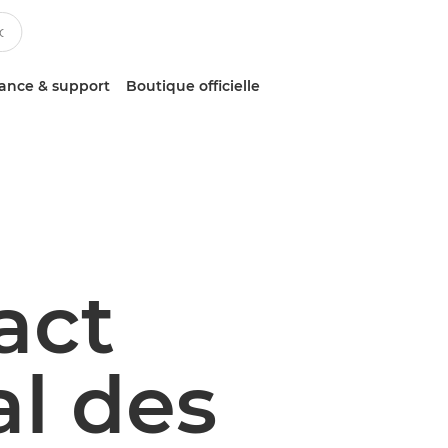
tance & support
Boutique officielle
act
l des