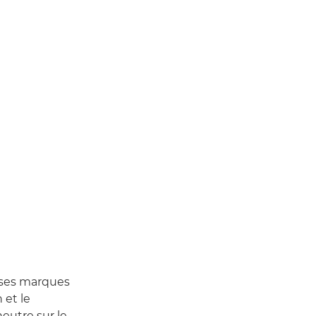
uses marques
 et le
eutre sur le