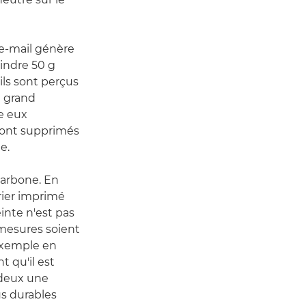
 e-mail génère
indre 50 g
ils sont perçus
n grand
e eux
 sont supprimés
e.
carbone. En
rier imprimé
nte n'est pas
 mesures soient
 exemple en
t qu'il est
 deux une
s durables