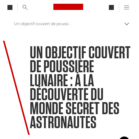
Canon Logo, back to ho
Un objectif couvert de poussière lunaire : à la découverte du monde secret des astronautes
Bascul
Canon
UN OBJECTIF COUVERT
Bienvenue dans VIEW
DE POUSSIÈRE
LUNAIRE : À LA
DÉCOUVERTE DU
MONDE SECRET DES
ASTRONAUTES