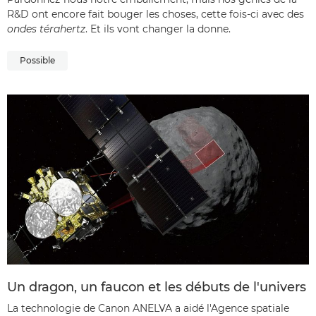
R&D ont encore fait bouger les choses, cette fois-ci avec des
ondes térahertz
. Et ils vont changer la donne.
Possible
Un dragon, un faucon et les débuts de l'univers
La technologie de Canon ANELVA a aidé l'Agence spatiale