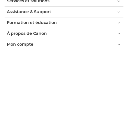
Services et solutions
Assistance & Support
Formation et éducation
À propos de Canon
Mon compte
Conditions générales
Politique en matière de cookies
Accessibilité
Protection des données personnelles
Boutique Canon officielle
Consommateur : où acheter
Trouver un partenaire Canon accrédité
Paramètres des cookies
Canon France