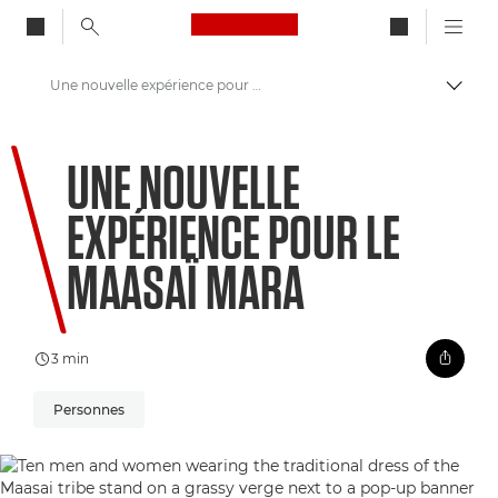
Canon Logo, back to ho
Une nouvelle expérience pour le Maasaï Mara
Bascul
Canon
UNE NOUVELLE
Bienvenue dans VIEW
EXPÉRIENCE POUR LE
MAASAÏ MARA
3 min
Personnes