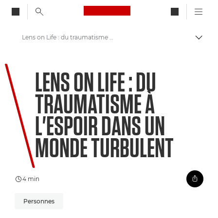
Canon Logo, back to ho
Lens on Life : du traumatisme à l'espoir dans un monde turbulent
Bascul
Canon
LENS ON LIFE : DU
Bienvenue dans VIEW
TRAUMATISME À
L'ESPOIR DANS UN
MONDE TURBULENT
4 min
Personnes