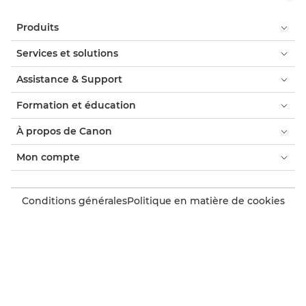
Produits
Services et solutions
Assistance & Support
Formation et éducation
À propos de Canon
Mon compte
Conditions générales
Politique en matière de cookies
Accessibilité
Protection des données personnelles
Boutique Canon officielle
Consommateur : où acheter
Trouver un partenaire Canon accrédité
Paramètres des cookies
Canon France