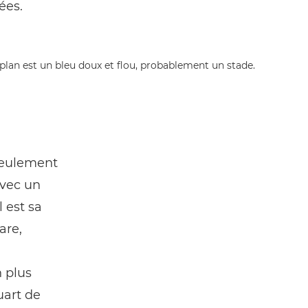
ées.
 seulement
avec un
 est sa
are,
n plus
uart de