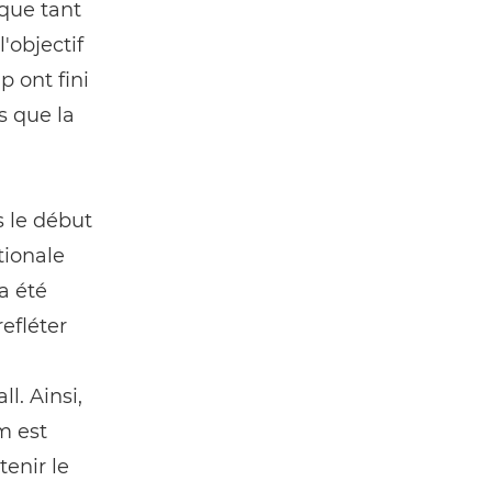
que tant
l'objectif
p ont fini
s que la
s le début
tionale
 a été
efléter
l. Ainsi,
 est
enir le