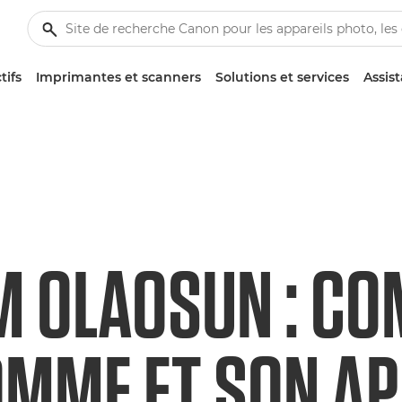
tifs
Imprimantes et scanners
Solutions et services
Assis
M OLAOSUN : C
OMME ET SON AP