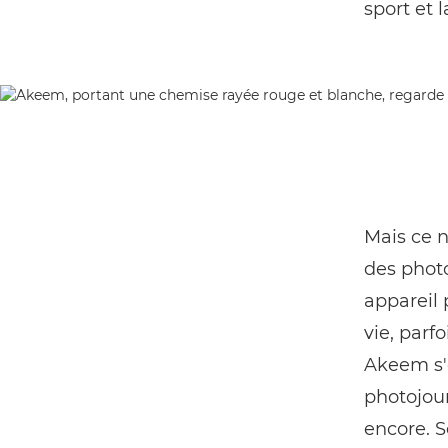
sport et 
Mais ce n
des photo
appareil 
vie, parf
Akeem s'
photojour
encore. S