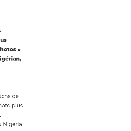
s
ous
hotos »
igérian,
tchs de
hoto plus
t
 Nigeria