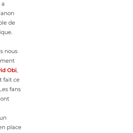
 a
 Canon
ble de
ique.
ns nous
uement
id Obi
,
 fait ce
 Les fans
 ont
s
 un
en place