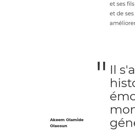
et ses fi
et de ses
améliorer
Il s
hist
émot
mom
géné
Akeem Olamide
Olaosun