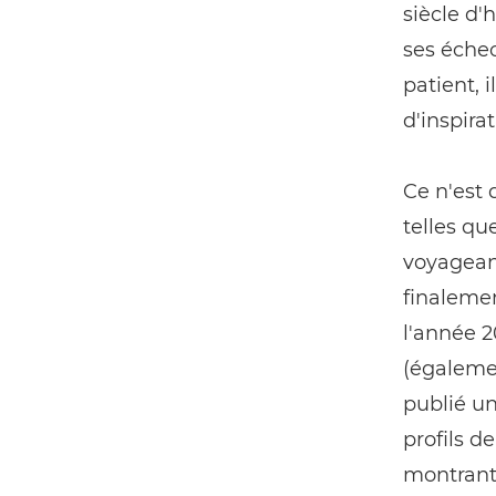
siècle d'
ses échec
patient, 
d'inspira
Ce n'est 
telles qu
voyagean
finalemen
l'année 
(égaleme
publié u
profils d
montrant