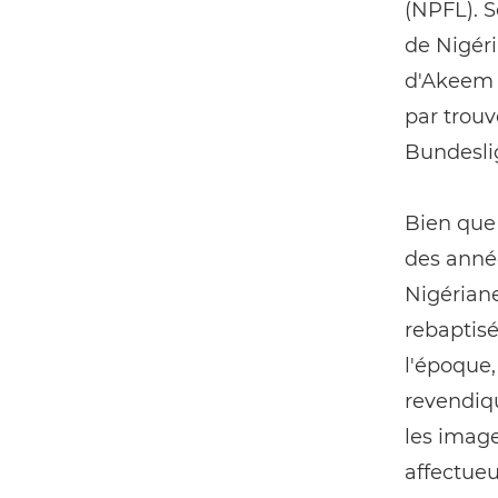
(NPFL). 
de Nigéria
d'Akeem e
par trouv
Bundeslig
Bien que 
des année
Nigériane)
rebaptisé
l'époque,
revendiqu
les image
affectueu