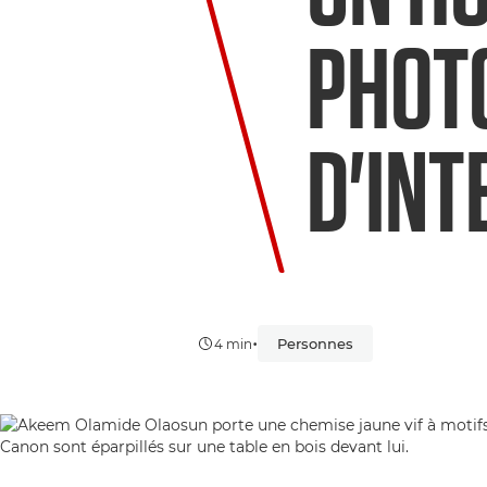
PHOTO
D'INT
•
Personnes
4 min