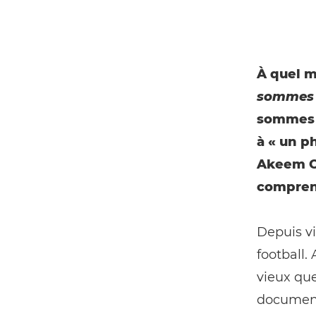
À quel 
sommes
sommes p
à « un p
Akeem Ol
compren
Depuis v
football.
vieux que
document