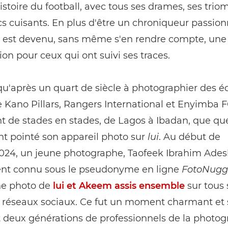
histoire du football, avec tous ses drames, ses trio
s cuisants. En plus d'être un chroniqueur passion
il est devenu, sans même s'en rendre compte, une
tion pour ceux qui ont suivi ses traces.
qu'après un quart de siècle à photographier des é
e Kano Pillars, Rangers International et Enyimba F
t de stades en stades, de Lagos à Ibadan, que qu
t pointé son appareil photo sur
lui
. Au début de
2024, un jeune photographe, Taofeek Ibrahim Ades
nt connu sous le pseudonyme en ligne
FotoNugg
ne photo de
lui et Akeem assis ensemble
sur tous 
e réseaux sociaux. Ce fut un moment charmant et 
 deux générations de professionnels de la photog