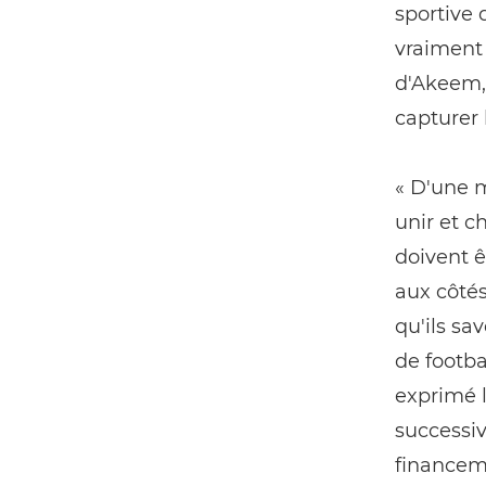
sportive 
vraiment 
d'Akeem,
capturer 
« D'une m
unir et c
doivent 
aux côtés
qu'ils sa
de footba
exprimé l
successiv
financeme