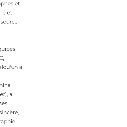
mphes et
né et
 source
quipes
C,
elqu'un a
hina
et
), a
ses
sincère,
raphie