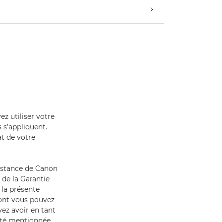
z utiliser votre
 s’appliquent.
at de votre
sistance de Canon
 de la Garantie
 la présente
dont vous pouvez
vez avoir en tant
mité mentionnée