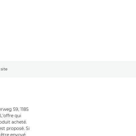
site
rweg 59, 1185
L'offre qui
oduit acheté.
st proposé. Si
t être envoyé