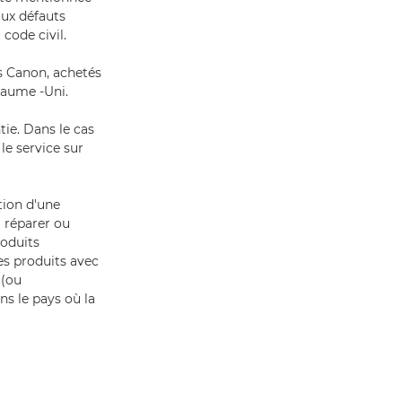
aux défauts
code civil.
s Canon, achetés
yaume -Uni.
ie. Dans le cas
le service sur
tion d'une
t réparer ou
roduits
s produits avec
 (ou
ns le pays où la