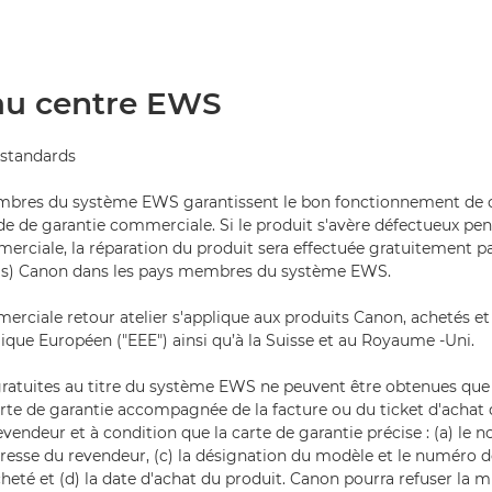
au centre EWS
standards
mbres du système EWS garantissent le bon fonctionnement de 
de de garantie commerciale. Si le produit s'avère défectueux pen
erciale, la réparation du produit sera effectuée gratuitement par
é(s) Canon dans les pays membres du système EWS.
erciale retour atelier s'applique aux produits Canon, achetés et
que Européen ("EEE") ainsi qu’à la Suisse et au Royaume -Uni.
gratuites au titre du système EWS ne peuvent être obtenues que
arte de garantie accompagnée de la facture ou du ticket d'achat d
revendeur et à condition que la carte de garantie précise : (a) le 
dresse du revendeur, (c) la désignation du modèle et le numéro de s
cheté et (d) la date d'achat du produit. Canon pourra refuser la 