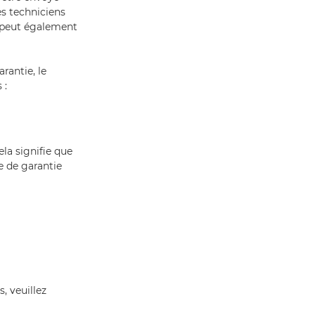
s techniciens
l peut également
rantie, le
 :
ela signifie que
ce de garantie
, veuillez