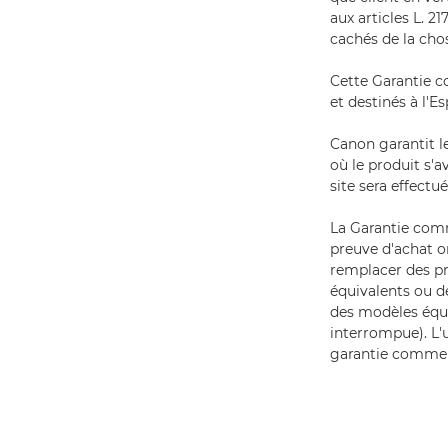
aux articles L. 2
cachés de la chos
Cette Garantie c
et destinés à l'
Canon garantit l
où le produit s'a
site sera effectué
La Garantie comm
preuve d'achat or
remplacer des pr
équivalents ou d
des modèles équi
interrompue). L'u
garantie commerci