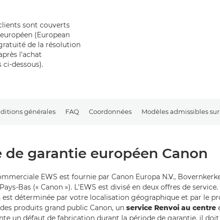
clients sont couverts
 européen (European
atuité de la résolution
près l'achat
ci-dessous).
ditions générales
FAQ
Coordonnées
Modèles admissibles sur 
 de garantie européen Canon
ommerciale EWS est fournie par Canon Europa N.V., Bovernkerke
ays-Bas (« Canon »). L'EWS est divisé en deux offres de service. 
s est déterminée par votre localisation géographique et par le pr
 des produits grand public Canon, un
service Renvoi au centre
e
te un défaut de fabrication durant la période de garantie, il doi