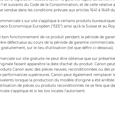
17-1 et suivants du Code de la Consommation, et de celle relative 
e vendue dans les conditions prévues aux articles 1641 à 1649 du 
ommerciale s sur site s'applique à certains produits bureautique
Espace Economique Européen ("EEE") ainsi qu’à la Suisse et au Ro
e bon fonctionnement de ce produit pendant la période de garant
vère défectueux au cours de la période de garantie commerciale, 
 gratuitement, sur le lieu d'utilisation (tel que défini ci-dessous).
erciale sur site gratuite ne peut être obtenue que sur présenta
iginale faisant apparaître la date d'achat du produit. Canon peu
oduits Canon avec des pièces neuves, reconditionnées ou des p
e performances supérieures. Canon peut également remplacer le
valents lorsque la production du modèle d'origine a été arrêtée
tilisation de pièces ou produits reconditionnés ne se fera que da
ale s'applique et si les lois locales l'autorisent.