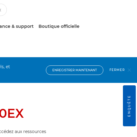
tance & support
Boutique officielle
s, et
FERMER
ENREGISTRER MAINTENANT
ENQUÊTE
20EX
accédez aux ressources