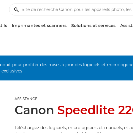
tifs
Imprimantes et scanners
Solutions et services
Assis
duit pour profiter des mises à jour des logiciels et micrologiciel
s exclusives
ASSISTANCE
Canon
Speedlite 2
Téléchargez des logiciels, micrologiciels et manuels, et 