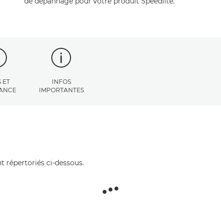
de dépannage pour votre produit Speedlite.
 ET
INFOS
TANCE
IMPORTANTES
t répertoriés ci-dessous.