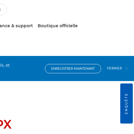
tance & support
Boutique officielle
s, et
FERMER
ENREGISTRER MAINTENANT
ENQUÊTE
PX