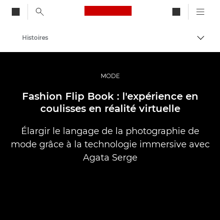
Canon Logo, back to ho
Histoires
Bascul
Canon
Vidéo et photographie professionnelles
MODE
Fashion Flip Book : l'expérience en
coulisses en réalité virtuelle
Élargir le langage de la photographie de
mode grâce à la technologie immersive avec
Agata Serge