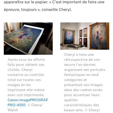
apparaîtra sur le papier. « C'est important de faire une
épreuve, toujours », conseille Cheryl.
Cheryl a tenu une
rétrospective de son
Après tous les efforts
œuvre l'an dernier,
faits pour obtenir ses
organisant ses portraits
clichés, Cheryl
fantastiques en neuf
conserve un contrôle
catégories et
total sur toutes ses
présentant ses images
images en les
dans des cadres ornés
imprimant elle-même
pour accentuer leurs
avec son imprimante
qualités
Canon imagePROGRAF
caractéristiques des
PRO-4100
. © Cheryl
beaux-arts. © Cheryl
Walsh