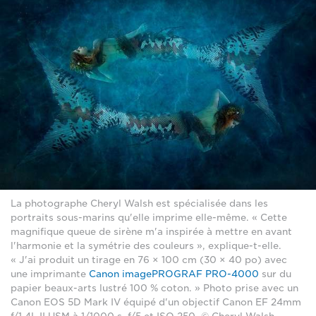
La photographe Cheryl Walsh est spécialisée dans les
portraits sous-marins qu'elle imprime elle-même. « Cette
magnifique queue de sirène m'a inspirée à mettre en avant
l'harmonie et la symétrie des couleurs », explique-t-elle.
« J'ai produit un tirage en 76 × 100 cm (30 × 40 po) avec
une imprimante
Canon imagePROGRAF PRO-4000
sur du
papier beaux-arts lustré 100 % coton. » Photo prise avec un
Canon EOS 5D Mark IV équipé d'un objectif Canon EF 24mm