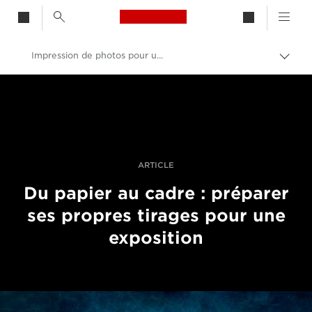
Canon Logo, back to h
Impression de photos pour une exposition
Bascu
entre
Canon
les
fils
Vidéo et photographie professionnelles
d'Ari
Histoires
ARTICLE
Du papier au cadre : préparer
ses propres tirages pour une
exposition