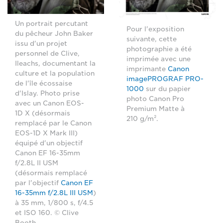
Un portrait percutant
Pour l'exposition
du pêcheur John Baker
suivante, cette
issu d'un projet
photographie a été
personnel de Clive,
imprimée avec une
Ileachs, documentant la
imprimante
Canon
culture et la population
imagePROGRAF PRO-
de l'île écossaise
1000
sur du papier
d'Islay. Photo prise
photo Canon Pro
avec un Canon EOS-
Premium Matte à
1D X (désormais
210 g/m².
remplacé par le Canon
EOS-1D X Mark III)
équipé d'un objectif
Canon EF 16-35mm
f/2.8L II USM
(désormais remplacé
par l'objectif
Canon EF
16-35mm f/2.8L III USM
)
à 35 mm, 1/800 s, f/4.5
et ISO 160. © Clive
Booth