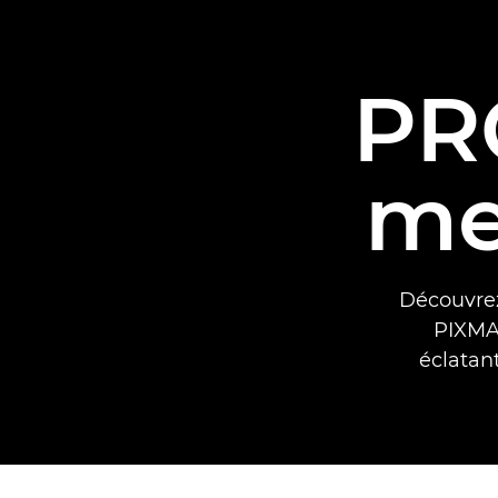
PR
me
Découvrez
PIXMA 
éclatan