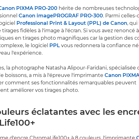
Canon PIXMA PRO-200
hérite de nombreuses technolo
sionnel
Canon imagePROGRAF PRO-300
. Parmi celles-c
ogiciel
Professional Print & Layout (PPL) de Canon
, qui
 tirages fidèles à l'image à l'écran. Si vous avez renoncé 
ues en tirages photo magnifiques car la gestion des c
complexe, le logiciel
PPL
vous redonnera la confiance né
eau l'expérience.
s, la photographe Natasha Alipour-Faridani, spécialisée d
de boissons, a mis à l'épreuve l'imprimante
Canon PIXMA
r comment ses fonctionnalités remarquables peuvent
nt améliorer vos tirages photo.
ouleurs éclatantes avec les encr
ife100+
ème d'encre ChromaLife100+ à 8 couleurs, l'imprimante