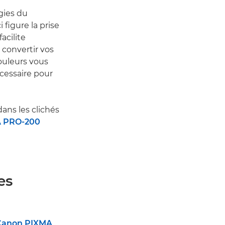
gies du
i figure la prise
 facilite
à convertir vos
ouleurs vous
cessaire pour
ans les clichés
 PRO-200
es
Canon PIXMA