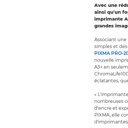
Avec une rédu
ainsi qu'un f
imprimante A3
grandes image
Associant une
simples et des
PIXMA PRO-2
nouvelle impr
A3+ en seuleme
ChromaLife100+
éclatantes, que
« L'imprimant
nombreuses cou
d'encre et exp
PIXMA, elle co
d'imprimantes