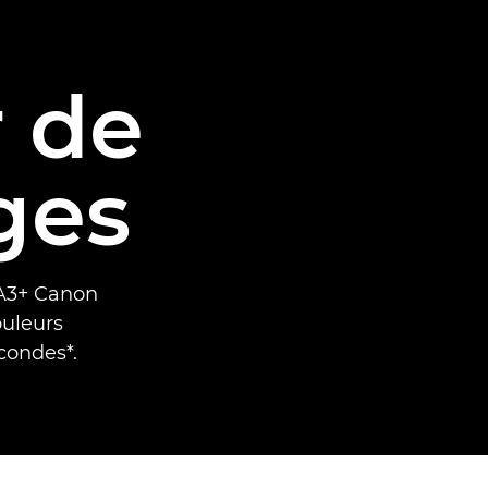
 de
ges
 A3+ Canon
ouleurs
condes*.