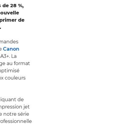
 de 28 %,
nouvelle
mprimer de
.
ommandes
te
Canon
 A3+. La
ge au format
optimisé
ux couleurs
liquant de
mpression jet
 notre série
ofessionnelle