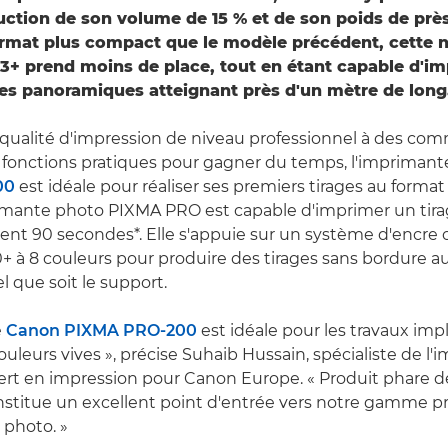
ction de son volume de 15 % et de son poids de près
ormat plus compact que le modèle précédent, cette 
+ prend moins de place, tout en étant capable d'i
s panoramiques atteignant près d'un mètre de long
 qualité d'impression de niveau professionnel à des c
 fonctions pratiques pour gagner du temps, l'impriman
00
est idéale pour réaliser ses premiers tirages au format
imante photo PIXMA PRO est capable d'imprimer un tira
nt 90 secondes*. Elle s'appuie sur un système d'encre 
 à 8 couleurs pour produire des tirages sans bordure a
l que soit le support.
e
Canon PIXMA PRO-200
est idéale pour les travaux imp
leurs vives », précise Suhaib Hussain, spécialiste de l'i
ert en impression pour Canon Europe. « Produit phare de
nstitue un excellent point d'entrée vers notre gamme pr
 photo. »