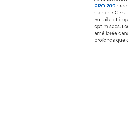
PRO-200
produ
Canon. « Ce so
Suhaib. « L'i
optimisées. L
améliorée dans
profonds que c