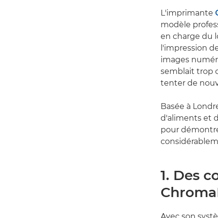
L'imprimante
modèle profes
en charge du l
l'impression de
images numériq
semblait trop 
tenter de nouv
Basée à Londre
d'aliments et 
pour démontre
considérableme
1. Des c
ChromaL
Avec son syst