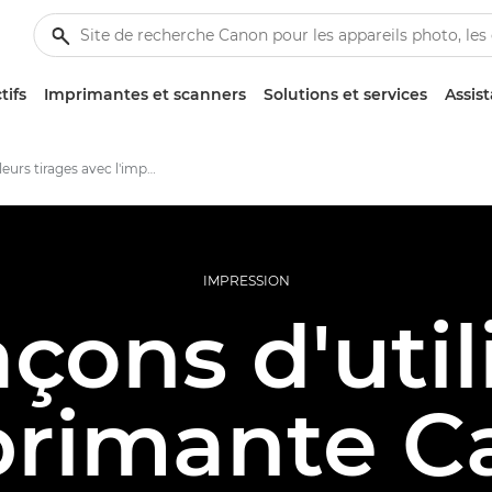
tifs
Imprimantes et scanners
Solutions et services
Assis
De meilleurs tirages avec l'imprimante Canon PIXMA PRO-200
IMPRESSION
açons d'util
primante 