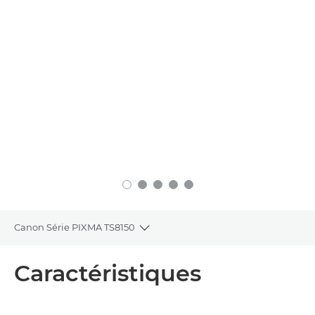
Canon Série PIXMA TS8150
Toggle breadcrumbs
Présentation
Caractéristiques
Caractéristiques