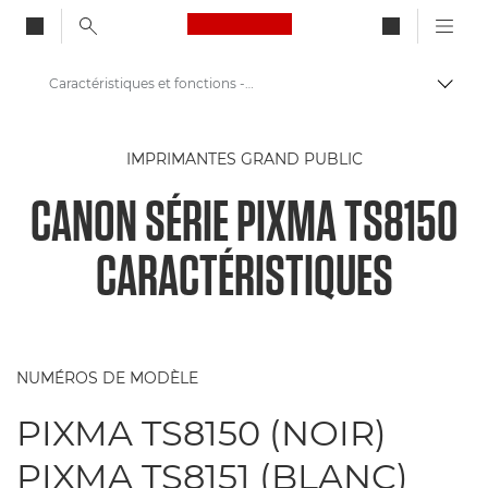
Canon Logo, back to ho
Caractéristiques et fonctions - Série Canon PIXMA TS8150
Bascul
Canon
IMPRIMANTES GRAND PUBLIC
Imprimantes Canon
CANON SÉRIE PIXMA TS8150
Série Canon PIXMA TS8150 - Imprimantes
CARACTÉRISTIQUES
NUMÉROS DE MODÈLE
PIXMA TS8150 (NOIR)
PIXMA TS8151 (BLANC)