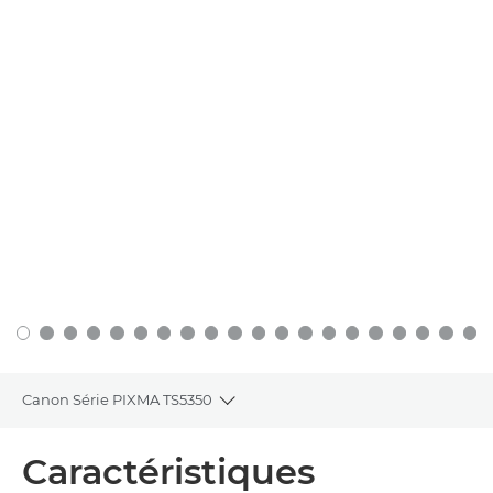
Canon Série PIXMA TS5350
Toggle breadcrumbs
Présentation
Caractéristiques