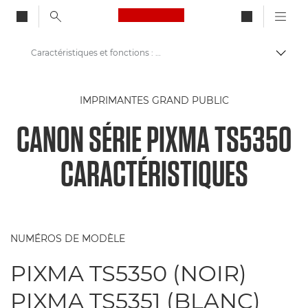
Canon Logo, back to ho
Caractéristiques et fonctions : série PIXMA TS5350
Bascul
Canon
IMPRIMANTES GRAND PUBLIC
Imprimantes Canon
CANON SÉRIE PIXMA TS5350
Série Canon PIXMA TS5350
CARACTÉRISTIQUES
NUMÉROS DE MODÈLE
PIXMA TS5350 (NOIR)
PIXMA TS5351 (BLANC)