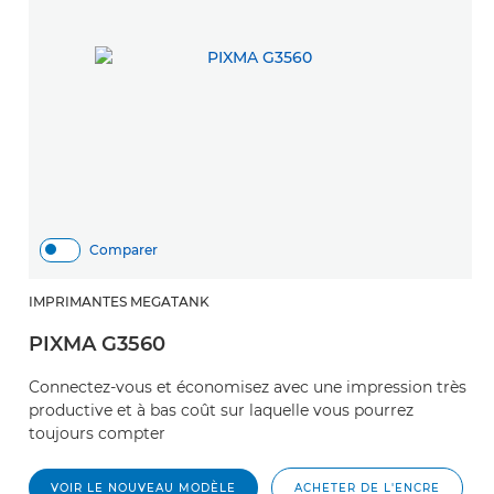
Comparer
IMPRIMANTES MEGATANK
I
PIXMA G3560
P
Connectez-vous et économisez avec une impression très
U
productive et à bas coût sur laquelle vous pourrez
of
toujours compter
c
VOIR LE NOUVEAU MODÈLE
ACHETER DE L'ENCRE