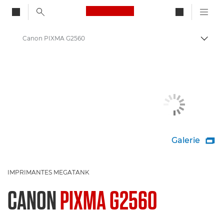
Canon Logo, back to ho
Canon PIXMA G2560
Bascul
Canon
Imprimantes Canon
Galerie

IMPRIMANTES MEGATANK
CANON
PIXMA G2560