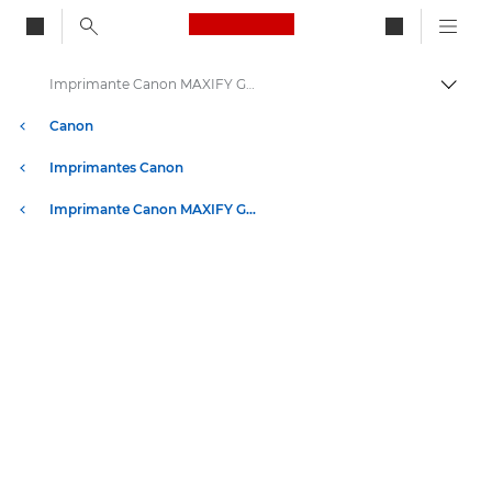
Canon Logo, back to ho
Imprimante Canon MAXIFY GX2050 - Caractéristiques
Bascul
Canon
Imprimantes Canon
Imprimante Canon MAXIFY GX2050