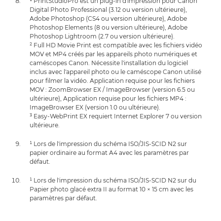
¹ PrintStudioPro est un plug-in d'impression pour Canon
Digital Photo Professional (3.12 ou version ultérieure),
Adobe Photoshop (CS4 ou version ultérieure), Adobe
Photoshop Elements (8 ou version ultérieure), Adobe
Photoshop Lightroom (2.7 ou version ultérieure).
² Full HD Movie Print est compatible avec les fichiers vidéo
MOV et MP4 créés par les appareils photo numériques et
caméscopes Canon. Nécessite l'installation du logiciel
inclus avec l'appareil photo ou le caméscope Canon utilisé
pour filmer la vidéo. Application requise pour les fichiers
MOV : ZoomBrowser EX / ImageBrowser (version 6.5 ou
ultérieure), Application requise pour les fichiers MP4 :
ImageBrowser EX (version 1.0 ou ultérieure).
³ Easy-WebPrint EX requiert Internet Explorer 7 ou version
ultérieure.
¹ Lors de l'impression du schéma ISO/JIS-SCID N2 sur
papier ordinaire au format A4 avec les paramètres par
défaut.
¹ Lors de l'impression du schéma ISO/JIS-SCID N2 sur du
Papier photo glacé extra II au format 10 × 15 cm avec les
paramètres par défaut.