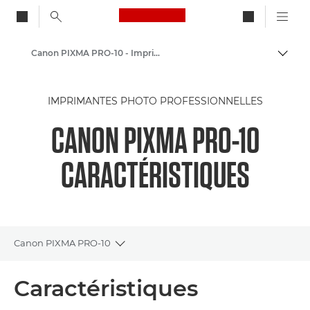
Canon Logo, back to ho
Canon PIXMA PRO-10 - Imprimantes jet d'encre
Bascul
Canon
IMPRIMANTES PHOTO PROFESSIONNELLES
Imprimantes Canon
CANON PIXMA PRO-10
CARACTÉRISTIQUES
Canon PIXMA PRO-10
Toggle breadcrumbs
Présentation
Caractéristiques