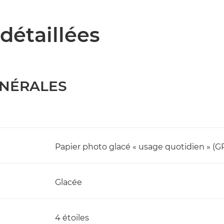
détaillées
ÉNÉRALES
Papier photo glacé « usage quotidien » (G
Glacée
4 étoiles