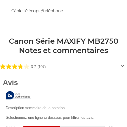
Câble télécopie/téléphone
Canon Série MAXIFY MB2750
Notes et commentaires
3.7
(107)
3.7
sur
5
étoiles.
107
avis