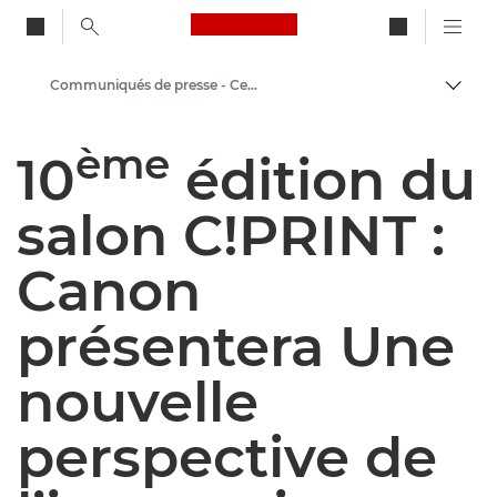
Canon Logo, back to ho
Communiqués de presse - Centre de presse Canon
Bascul
Canon
ème
10
édition du
Presse
salon C!PRINT :
Canon
présentera Une
nouvelle
perspective de