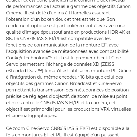
couleur et est donc parfaitement conforme aux niveaux
de performances de l’actuelle gamme des objectifs Canon
Cinema. Il est doté d’un iris à 11 lamelles assurant
l’obtention d’un bokeh doux et très esthétique. Son
rendement optique est particulièrement élevé avec une
qualité d’image époustouflante en productions HDR 4K et
8K. Le CN8x15 IAS S E1/P1 est compatible avec les
fonctions de communication de la monture EF, avec
l’acquisition avancée de métadonnées avec compatibilité
Cooke/i Technology™ et il est le premier objectif Cine-
Servo permettant l’échange de données XD (ZEISS
eXtended Data™) lorsqu’il est utilisé en monture PL. Grâce
à l’intégration du même encodeur 16 bits que celui des
objectifs des gammes Canon Broadcast et Cine-Servo
permettant la transmission des métadonnées de position
précise de réglages d’objectif, de zoom, de mise au point
et d’iris entre le CN8x15 IAS S E1/P1 et la caméra, cet
objectif est primordial pour les productions VFX, virtuelles
et cinématographiques.
Ce zoom Cine-Servo CN8x15 IAS S E1/P1 est disponible à la
fois en montures EF et PL. Il est équipé d’un puissant