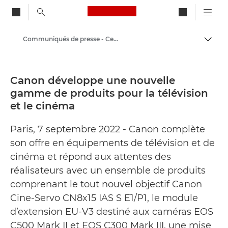
Canon Logo, back to ho
Communiqués de presse - Centre de presse Canon
Bascul
Canon
Presse
Canon développe une nouvelle
gamme de produits pour la télévision
et le cinéma
Paris, 7 septembre 2022 - Canon complète
son offre en équipements de télévision et de
cinéma et répond aux attentes des
réalisateurs avec un ensemble de produits
comprenant le tout nouvel objectif Canon
Cine-Servo CN8x15 IAS S E1/P1, le module
d’extension EU-V3 destiné aux caméras EOS
C500 Mark II et EOS C300 Mark III, une mise