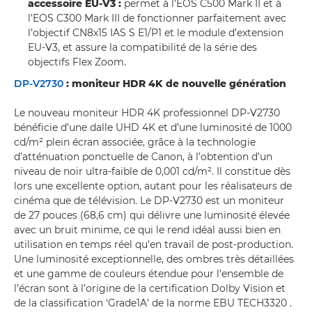
accessoire EU-V3 :
permet à l’EOS C500 Mark II et à
l’EOS C300 Mark III de fonctionner parfaitement avec
l’objectif CN8x15 IAS S E1/P1 et le module d’extension
EU-V3, et assure la compatibilité de la série des
objectifs Flex Zoom.
DP-V2730
: moniteur HDR 4K de nouvelle génération
Le nouveau moniteur HDR 4K professionnel DP-V2730
bénéficie d’une dalle UHD 4K et d’une luminosité de 1000
cd/m² plein écran associée, grâce à la technologie
d’atténuation ponctuelle de Canon, à l’obtention d’un
niveau de noir ultra-faible de 0,001 cd/m². Il constitue dès
lors une excellente option, autant pour les réalisateurs de
cinéma que de télévision. Le DP-V2730 est un moniteur
de 27 pouces (68,6 cm) qui délivre une luminosité élevée
avec un bruit minime, ce qui le rend idéal aussi bien en
utilisation en temps réel qu’en travail de post-production.
Une luminosité exceptionnelle, des ombres très détaillées
et une gamme de couleurs étendue pour l’ensemble de
l’écran sont à l’origine de la certification Dolby Vision et
de la classification ‘Grade1A’ de la norme EBU TECH3320 .