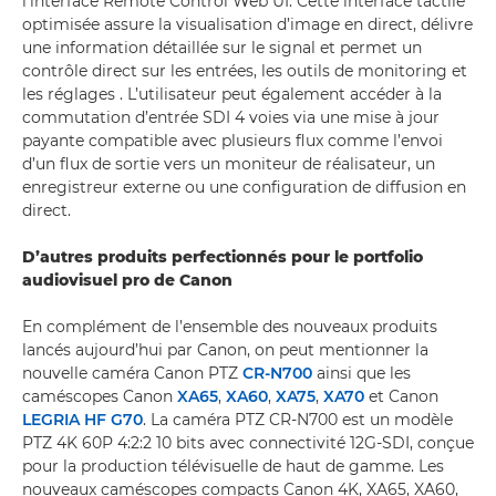
l’interface Remote Control Web UI. Cette interface tactile
optimisée assure la visualisation d’image en direct, délivre
une information détaillée sur le signal et permet un
contrôle direct sur les entrées, les outils de monitoring et
les réglages . L’utilisateur peut également accéder à la
commutation d’entrée SDI 4 voies via une mise à jour
payante compatible avec plusieurs flux comme l’envoi
d’un flux de sortie vers un moniteur de réalisateur, un
enregistreur externe ou une configuration de diffusion en
direct.
D’autres produits perfectionnés pour le portfolio
audiovisuel pro de Canon
En complément de l’ensemble des nouveaux produits
lancés aujourd’hui par Canon, on peut mentionner la
nouvelle caméra Canon PTZ
CR-N700
ainsi que les
caméscopes Canon
XA65
,
XA60
,
XA75
,
XA70
et Canon
LEGRIA HF G70
. La caméra PTZ CR-N700 est un modèle
PTZ 4K 60P 4:2:2 10 bits avec connectivité 12G-SDI, conçue
pour la production télévisuelle de haut de gamme. Les
nouveaux caméscopes compacts Canon 4K, XA65, XA60,