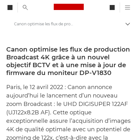
Canon Logo, back to ho
Canon optimise les flux de production Broadcast 4K grâce à un nouvel objectif BCTV et à une mise à jour de firmware du moniteur DP-V1830 - Canon Presse Center
Bascul
Canon
Presse
Canon optimise les flux de production
Broadcast 4K grâce à un nouvel
Communiqués de presse - Centre de presse Canon
objectif BCTV et à une mise à jour de
firmware du moniteur DP-V1830
Paris, le 12 avril 2022 : Canon annonce
aujourd’hui le lancement d’un nouveau
zoom Broadcast : le UHD DIGISUPER 122AF
(UJ122x8.2B AF). Cette optique
exceptionnelle assure l’acquisition d’images
4K de qualité optimale avec un potentiel de
zooming de 122x, c’est-à-dire avec la