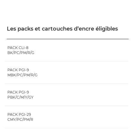
Les packs et cartouches d’encre éligibles
PACK CLI-8
BK/PC/PM/R/G
PACK PGI-9
MBK/PC/PM/R/G
PACK PGI-9
PBK/C/M/Y/GY
PACK PGI-29
CMY/PC/PM/R