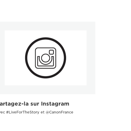
artagez-la sur Instagram
vec #LiveForTheStory et @CanonFrance