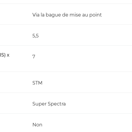
Via la bague de mise au point
5,5
IS) x
7
STM
Super Spectra
Non