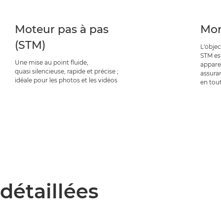
Moteur pas à pas
Mon
(STM)
L'obje
STM es
Une mise au point fluide,
appare
quasi silencieuse, rapide et précise ;
assura
idéale pour les photos et les vidéos
en tou
détaillées