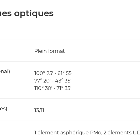
ues optiques
Plein format
nal)
100° 25' - 61° 55'
77° 20' - 43° 35'
110° 30' - 71° 35'
es)
13/11
1 élément asphérique PMo, 2 éléments U