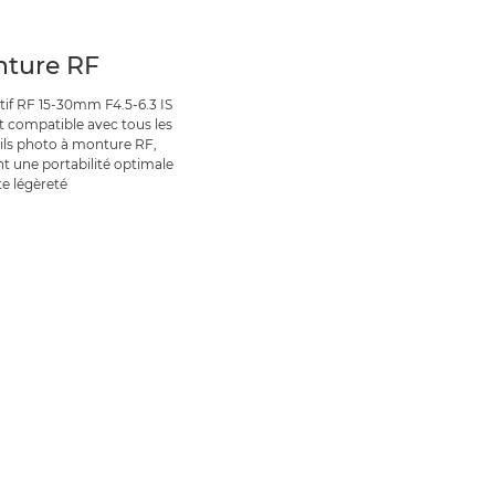
ture RF
ctif RF 15-30mm F4.5-6.3 IS
t compatible avec tous les
ils photo à monture RF,
nt une portabilité optimale
te légèreté