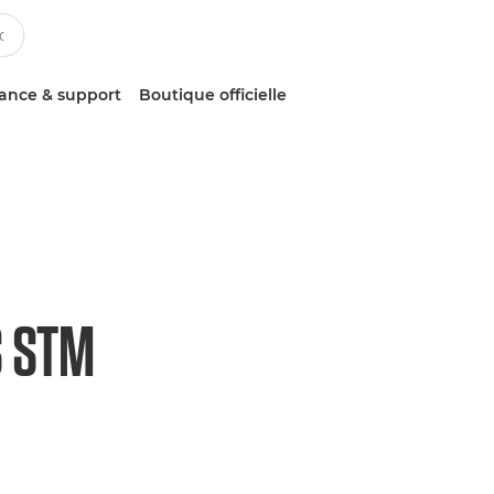
tance & support
Boutique officielle
S STM