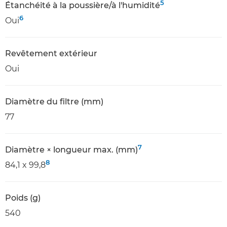
5
Étanchéité à la poussière/à l'humidité
6
Oui
Revêtement extérieur
Oui
Diamètre du filtre (mm)
77
7
Diamètre × longueur max. (mm)
8
84,1 x 99,8
Poids (g)
540