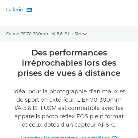
Galerie

Galerie
Canon EF 70-300mm f/4-5.6 IS II USM
Toggle breadcrumbs
Présentation
Des performances
irréprochables lors des
Caractéristiques
prises de vues à distance
Galerie
Idéal pour la photographie d'animaux et
TROUVER UN REVENDEUR
de sport en extérieur. L'EF 70-300mm
f/4-5.6 IS II USM est compatible avec les
appareils photo reflex EOS plein format
et ceux dotés d'un capteur APS-C.