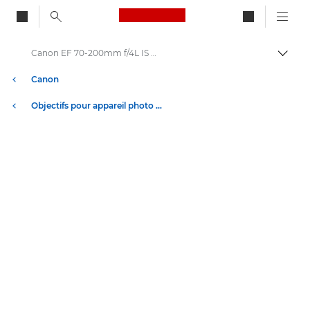
Canon Logo, back to ho
Canon EF 70-200mm f/4L IS USM - Objectifs - Objectifs photo
Bascul
Canon
Objectifs pour appareil photo Canon