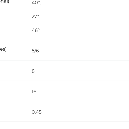
nal)
40º,
27º,
46º
es)
8/6
8
16
0.45