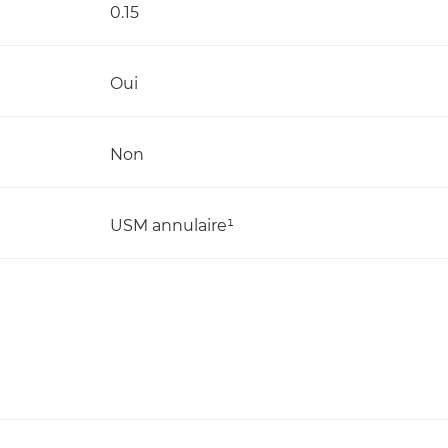
0.15
Oui
Non
USM annulaire¹