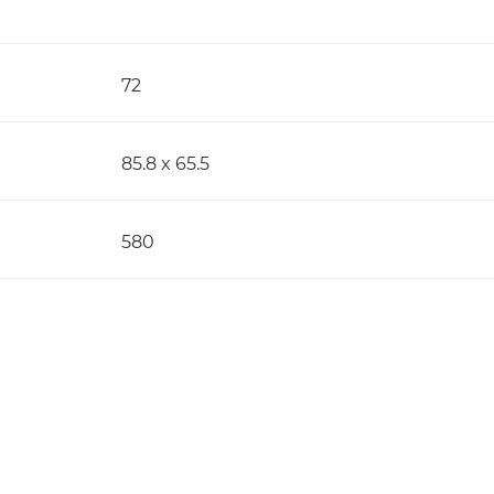
72
85.8 x 65.5
580