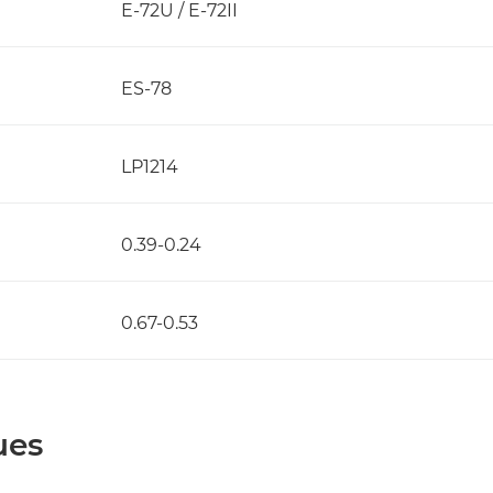
E-72U / E-72II
ES-78
LP1214
0.39-0.24
0.67-0.53
ues