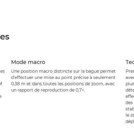
ées
Mode macro
Tec
ges
Une position macro distincte sur la bague permet
Pre
d'effectuer une mise au point précise à seulement
avec
M
0,38 m et dans toutes les positions de zoom, avec
plus
un rapport de reproduction de 0,7×.
dét
e
eff
des
stab
le s
dép