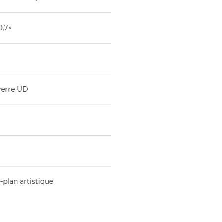
0,7×
 verre UD
-plan artistique