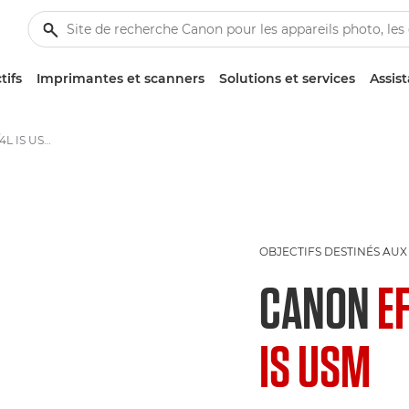
tifs
Imprimantes et scanners
Solutions et services
Assis
Canon EF 24-70mm f/4L IS USM - Lenses - Camera & Photo lenses
OBJECTIFS DESTINÉS AUX
CANON
E
IS USM