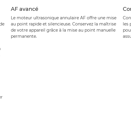
AF avancé
Co
Le moteur ultrasonique annulaire AF offre une mise
Con
 de
au point rapide et silencieuse. Conservez la maîtrise
les 
de votre appareil grâce à la mise au point manuelle
pous
permanente.
assu
a
.
er