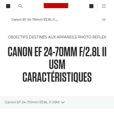
Canon Logo, back to ho
Canon EF 24-70mm f/2.8L II USM - Objectifs - Objectifs photo
Bascul
Canon
OBJECTIFS DESTINÉS AUX APPAREILS PHOTO REFLEX
Objectifs pour appareil photo Canon
CANON EF 24-70MM F/2.8L II
USM
CARACTÉRISTIQUES
Canon EF 24-70mm f/2.8L II USM
Toggle breadcrumbs