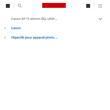
Canon Logo, back to ho
Canon EF 17-40mm f/4L USM - Objectifs - Objectifs photo
Bascul
Canon
Objectifs pour appareil photo Canon