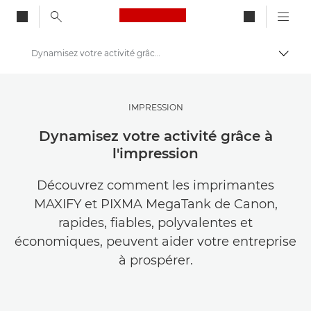
Canon Logo, back to ho
Dynamisez votre activité grâce à l'impression
Bascul
Canon
Trouvez l'inspiration | Conseils de photographie et d'impression et guides de l'acheteur
IMPRESSION
Des histoires à propos de photographie et de créativité
Dynamisez votre activité grâce à
l'impression
Découvrez comment les imprimantes
MAXIFY et PIXMA MegaTank de Canon,
rapides, fiables, polyvalentes et
économiques, peuvent aider votre entreprise
à prospérer.