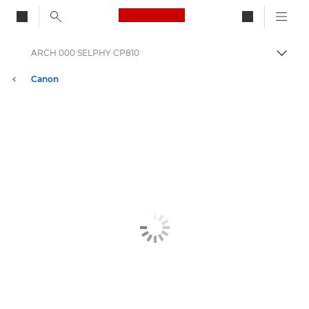
Canon Logo, back to ho
ARCH 000 SELPHY CP810
Bascul
Canon