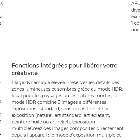
ns
AFU
à
divi
la
exc
e
1 co
une 
Fonctions intégrées pour libérer votre
créativité
s
Plage dynamique élevée Préservez les détails des
zones lumineuses et sombres grâce au mode HDR.
Idéal pour les paysages ou les natures mortes, le
s
mode HDR combine 3 images à différentes
expositions : standard, sous-exposition et sur-
t
exposition (naturel, art standard, art éclatant,
e
peinture huile ou art relief). Exposition
multipleCréez des images composites directement
o
depuis l'appareil : le mode d'exposition multiple et