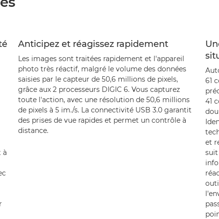
ées
té
Anticipez et réagissez rapidement
Un
sit
Les images sont traitées rapidement et l'appareil
photo très réactif, malgré le volume des données
Auto
saisies par le capteur de 50,6 millions de pixels,
61 c
grâce aux 2 processeurs DIGIC 6. Vous capturez
pré
toute l'action, avec une résolution de 50,6 millions
41 c
de pixels à 5 im./s. La connectivité USB 3.0 garantit
doub
des prises de vue rapides et permet un contrôle à
Iden
distance.
tech
et r
 à
suit
info
ec
réac
outi
l'en
r
pas
poin