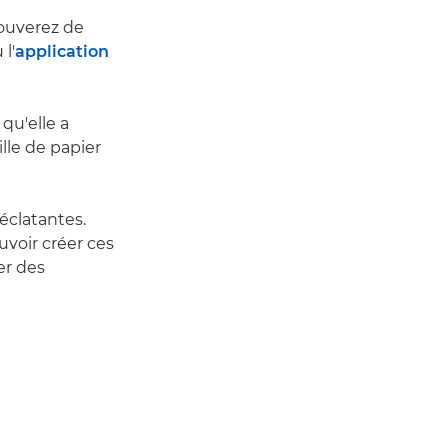
rouverez de
l'
application
qu'elle a
ille de papier
éclatantes.
uvoir créer ces
éer des