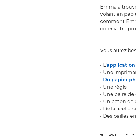
Emma a trouvé 
volant en papi
comment Emma, 
créer votre pro
Vous aurez bes
• L'
application
• Une imprim
•
Du papier p
• Une règle
• Une paire de
• Un bâton de c
• De la ficelle
• Des pailles e