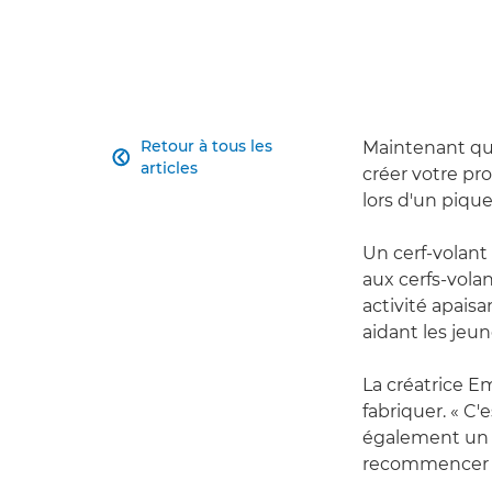
Retour à tous les
Maintenant que

articles
créer votre pr
lors d'un pique
Un cerf-volant
aux cerfs-vola
activité apais
aidant les jeun
La créatrice E
fabriquer. « C'e
également un s
recommencer si