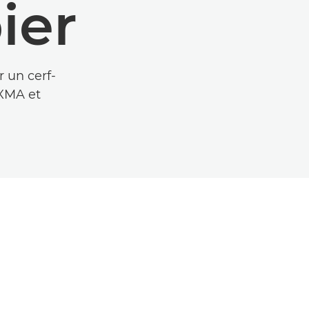
ier
 un cerf-
XMA et