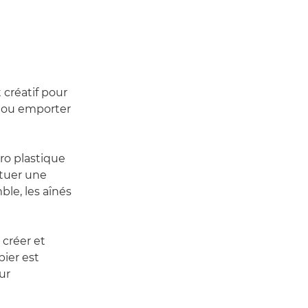
 créatif pour
rc ou emporter
ro plastique
ituer une
ble, les aînés
créer et
pier est
ur