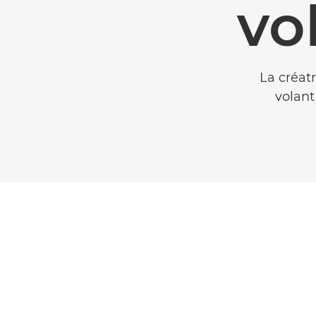
vo
La créat
volan