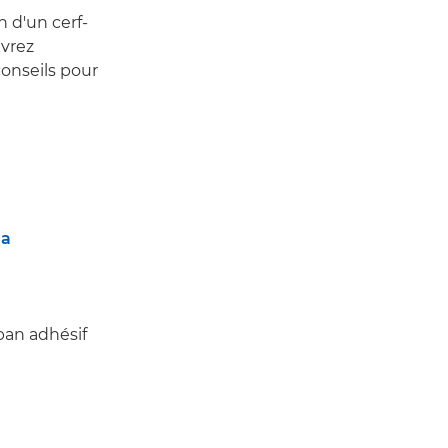
n d'un cerf-
uvrez
conseils pour
0a
uban adhésif